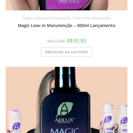
Cabelo
,
Individual Manutenção
,
Toda Linha Manutenção
Magic Leav-in Manutenção – 300ml Lançamento
R$
99,90
R$
117,00
Adicionar ao carrinho