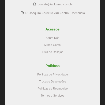
contato@adluxmg.com.br
R: Joaquim Cordeiro 240 Centro, Uberlândia
Acessos
Sobre Nós
Minha Conta
Lista de Desejos
Políticas
Políticas de Privacidade
Trocas e Devoluções
Políticas de Reembolso
Termos e Serviços