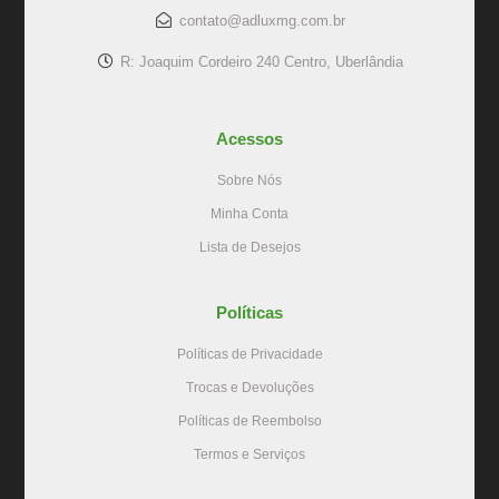
contato@adluxmg.com.br
R: Joaquim Cordeiro 240 Centro, Uberlândia
Acessos
Sobre Nós
Minha Conta
Lista de Desejos
Políticas
Políticas de Privacidade
Trocas e Devoluções
Políticas de Reembolso
Termos e Serviços