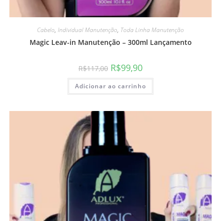
Cabelo
,
Individual Manutenção
,
Toda Linha Manutenção
Magic Leav-in Manutenção – 300ml Lançamento
R$
99,90
R$
117,00
Adicionar ao carrinho