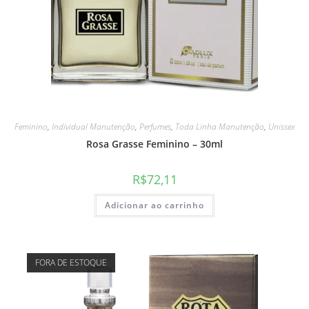
Feminino
,
Individual Manutenção
,
Perfumes
,
Toda Linha Manutenção
,
Unissex
Rosa Grasse Feminino – 30ml
R$
72,11
Adicionar ao carrinho
FORA DE ESTOQUE