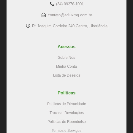
(34) 99276-1001
contato@adluxmg.com.br
R: Joaquim Cordeiro 240 Centro, Uberlândia
Acessos
Sobre Nós
Minha Conta
Lista de Desejos
Políticas
Políticas de Privacidade
Trocas e Devoluções
Políticas de Reembolso
Termos e Serviços