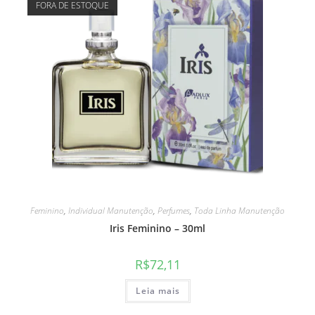
FORA DE ESTOQUE
Feminino
,
Individual Manutenção
,
Perfumes
,
Toda Linha Manutenção
Iris Feminino – 30ml
R$
72,11
Leia mais