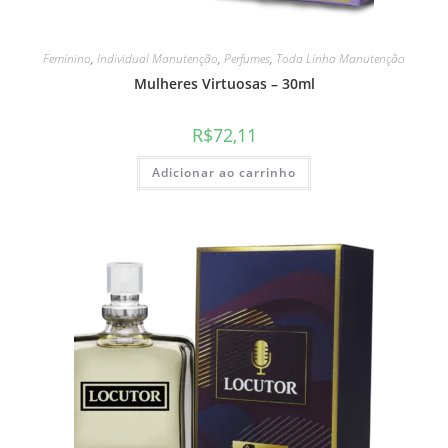
Feminino
,
Individual Manutenção
,
Perfumes
,
Toda Linha Manutenção
Mulheres Virtuosas – 30ml
R$
72,11
Adicionar ao carrinho