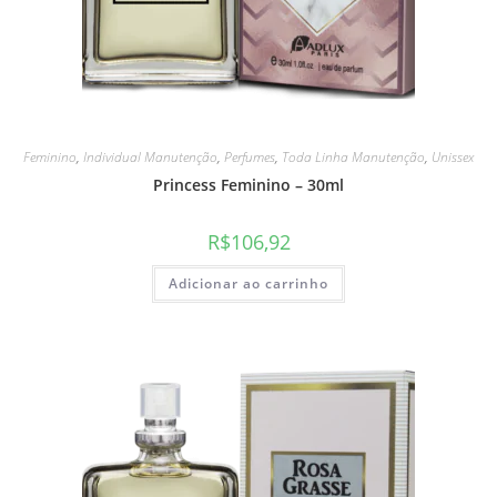
Feminino
,
Individual Manutenção
,
Perfumes
,
Toda Linha Manutenção
,
Unissex
Princess Feminino – 30ml
R$
106,92
Adicionar ao carrinho