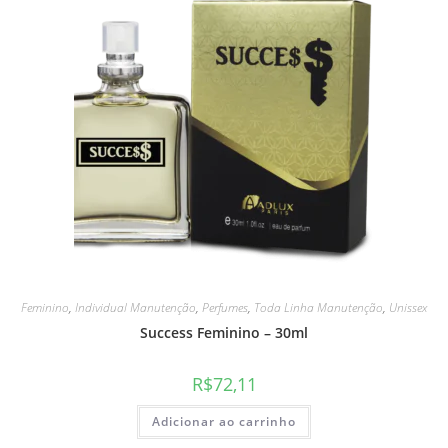
Feminino
,
Individual Manutenção
,
Perfumes
,
Toda Linha Manutenção
,
Unissex
Success Feminino – 30ml
R$
72,11
Adicionar ao carrinho