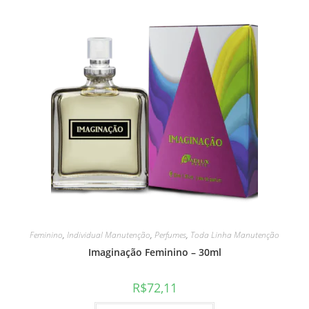
Feminino
,
Individual Manutenção
,
Perfumes
,
Toda Linha Manutenção
Imaginação Feminino – 30ml
R$
72,11