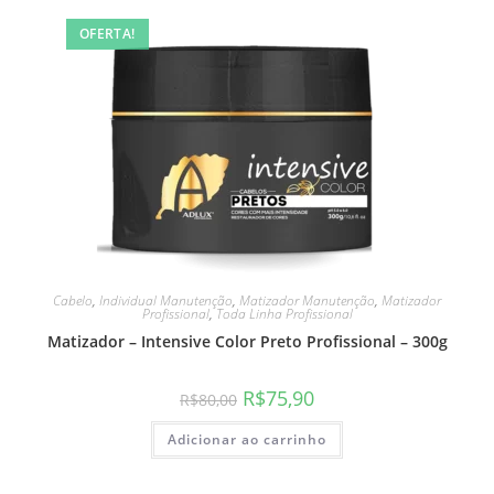
OFERTA!
Cabelo
,
Individual Manutenção
,
Matizador Manutenção
,
Matizador
Profissional
,
Toda Linha Profissional
Matizador – Intensive Color Preto Profissional – 300g
R$
75,90
R$
80,00
Adicionar ao carrinho