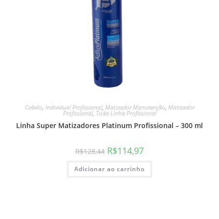
Cabelo
,
Individual Profissional
,
Matizador Manutenção
,
Matizador
Profissional
,
Toda Linha Profissional
Linha Super Matizadores Platinum Profissional – 300 ml
R$
114,97
R$
128,44
Adicionar ao carrinho