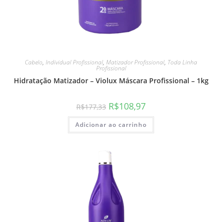
Cabelo
,
Individual Profissional
,
Matizador Profissional
,
Toda Linha
Profissional
Hidratação Matizador – Violux Máscara Profissional – 1kg
R$
108,97
R$
177,33
Adicionar ao carrinho