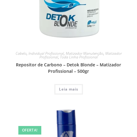
Cabelo
,
Individual Profissional
,
Matizador Manutenção
,
Matizador
Profissional
,
Toda Linha Profissional
Repositor de Carbono – Detok Blonde – Matizador
Profissional – 500gr
Leia mais
OFERTA!