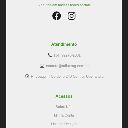
Siga-nos em nossas redes sociais
Atendimento
(34) 99276-1001
contato@adluxmg.com.br
R: Joaquim Cordeiro 240 Centro, Uberlândia
Acessos
Sobre Nós
Minha Conta
Lista de Desejos