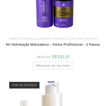
Cabelo
,
Kit Profissional
,
Matizador Profissional
,
Toda Linha Profissional
Kit Hidratação Matizadora – Violux Profissional – 2 Passos
R$
300,30
R$
357,02
Adicionar ao carrinho
FORA DE ESTOQUE