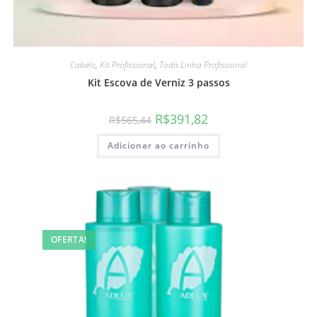
Cabelo
,
Kit Profissional
,
Toda Linha Profissional
Kit Escova de Verniz 3 passos
R$
391,82
R$
565,44
Adicionar ao carrinho
OFERTA!