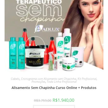
Cabelo
,
Cronograma com Alisamento sem Chapinha
,
Kit Profissional
,
Promoções
,
Toda Linha Profissional
Alisamento Sem Chapinha Curso Online + Produtos
R$
1.940,00
R$
3.759,00