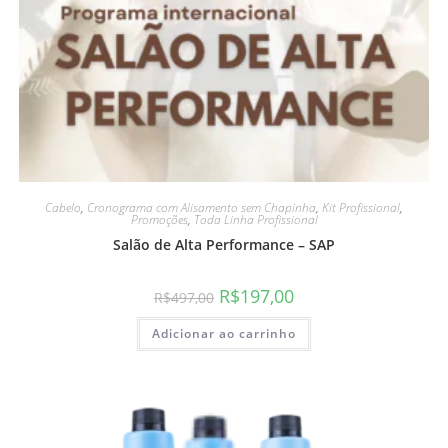
Cabelo
,
Cronograma com Alisamento sem Chapinha
,
Kit Profissional
,
Promoções
,
Toda Linha Profissional
Salão de Alta Performance – SAP
R$
197,00
R$
497,00
Adicionar ao carrinho