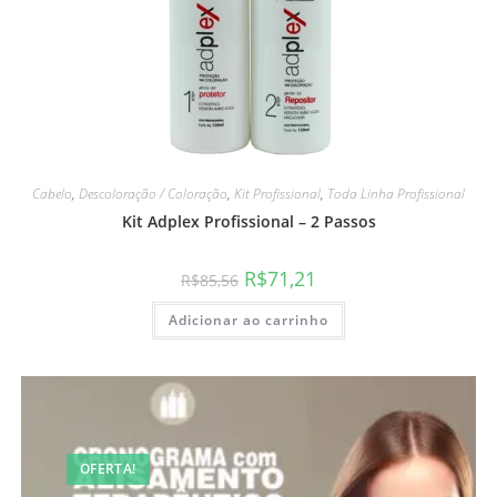
Cabelo
,
Descoloração / Coloração
,
Kit Profissional
,
Toda Linha Profissional
Kit Adplex Profissional – 2 Passos
R$
71,21
R$
85,56
Adicionar ao carrinho
OFERTA!