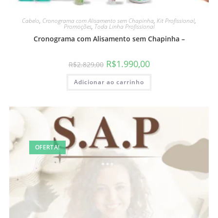
Cabelo
,
Cronograma com Alisamento sem Chapinha
,
Kit Profissional
,
Promoções
,
Toda Linha Profissional
Cronograma com Alisamento sem Chapinha –
R$
1.990,00
R$
2.829,00
Adicionar ao carrinho
OFERTA!