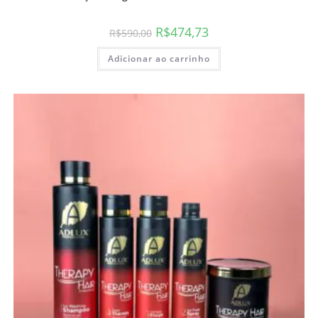
R$
474,73
R$
590,00
Adicionar ao carrinho