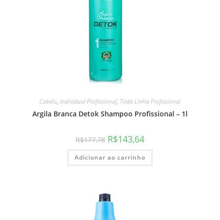
Cabelo
,
Individual Profissional
,
Toda Linha Profissional
Argila Branca Detok Shampoo Profissional – 1l
R$
143,64
R$
177,78
Adicionar ao carrinho