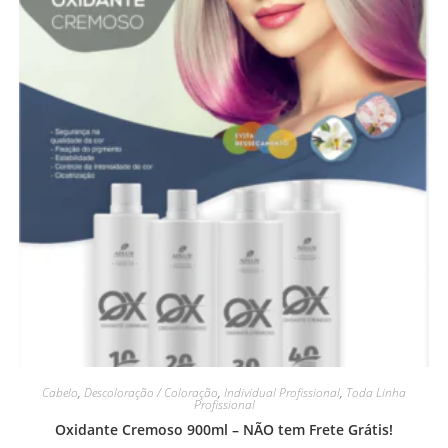
Cabelo
,
Descoloração / Coloração
,
Individual Profissional
,
Toda Linha
Profissional
Oxidante Cremoso 900ml – NÃO tem Frete Grátis!