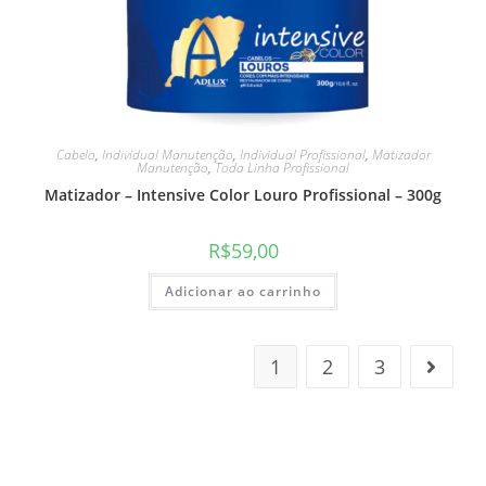
Cabelo
,
Individual Manutenção
,
Individual Profissional
,
Matizador
Manutenção
,
Toda Linha Profissional
Matizador – Intensive Color Louro Profissional – 300g
R$
59,00
Adicionar ao carrinho
1
2
3