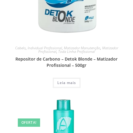
Cabelo
,
Individual Profissional
,
Matizador Manutenção
,
Matizador
Profissional
,
Toda Linha Profissional
Repositor de Carbono – Detok Blonde – Matizador
Profissional – 500gr
Leia mais
OFERTA!