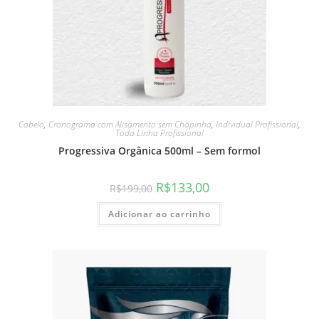
Cabelo
,
Cronograma com Alisamento sem Chapinha
,
Individual Profissional
,
Toda Linha Profissional
Progressiva Orgânica 500ml – Sem formol
R$
133,00
R$
199,00
Adicionar ao carrinho