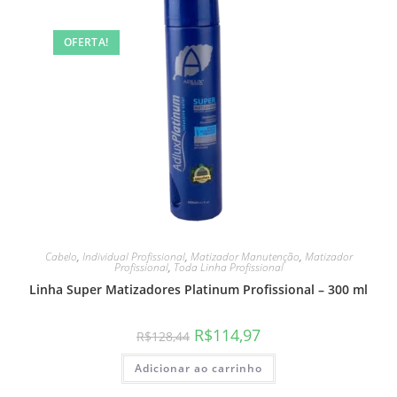
OFERTA!
Cabelo
,
Individual Profissional
,
Matizador Manutenção
,
Matizador
Profissional
,
Toda Linha Profissional
Linha Super Matizadores Platinum Profissional – 300 ml
R$
114,97
R$
128,44
Adicionar ao carrinho