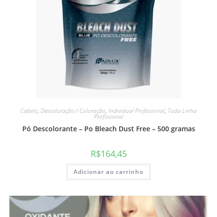
Cabelo
,
Descoloração / Coloração
,
Individual Profissional
,
Toda Linha
Profissional
Pó Descolorante – Po Bleach Dust Free – 500 gramas
R$
164,45
Adicionar ao carrinho