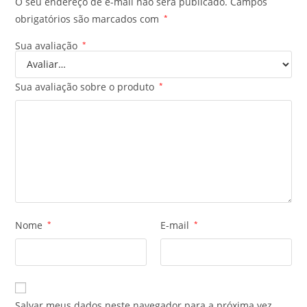
O seu endereço de e-mail não será publicado.
Campos
obrigatórios são marcados com
*
Sua avaliação
*
Sua avaliação sobre o produto
*
Nome
*
E-mail
*
Salvar meus dados neste navegador para a próxima vez