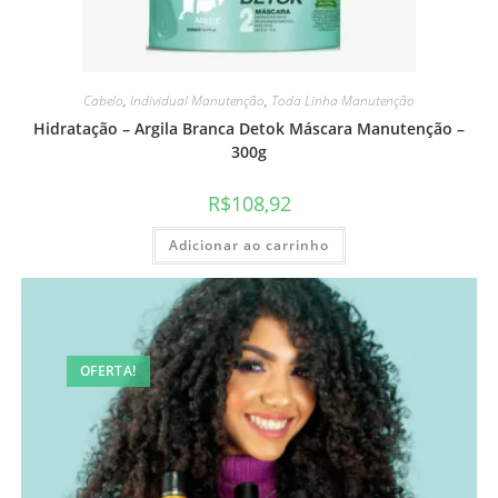
Cabelo
,
Individual Manutenção
,
Toda Linha Manutenção
Hidratação – Argila Branca Detok Máscara Manutenção –
300g
R$
108,92
Adicionar ao carrinho
OFERTA!