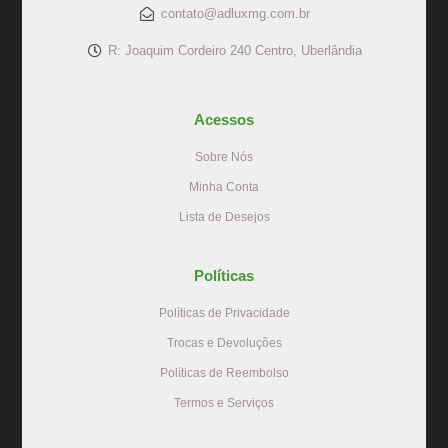
contato@adluxmg.com.br
R: Joaquim Cordeiro 240 Centro, Uberlândia
Acessos
Sobre Nós
Minha Conta
Lista de Desejos
Políticas
Políticas de Privacidade
Trocas e Devoluções
Políticas de Reembolso
Termos e Serviços