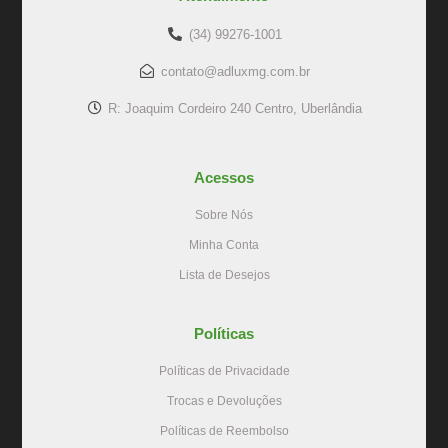
(34) 99276-1001
contato@adluxmg.com.br
R: Joaquim Cordeiro 240 Centro, Uberlândia
Acessos
Sobre Nós
Minha Conta
Lista de Desejos
Políticas
Políticas de Privacidade
Trocas e Devoluções
Políticas de Reembolso