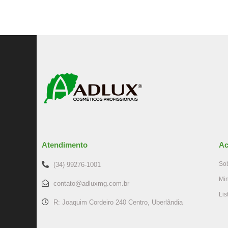
Atendimento
Ac
So
(34) 99276-1001
Mi
contato@adluxmg.com.br
Lis
R: Joaquim Cordeiro 240 Centro, Uberlândia