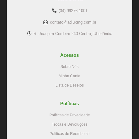
(34) 99276-1001
contato@adluxmg.com.br
R: Joaquim Cordeiro 240 Centro, Uberlândia
Acessos
Sobre Nós
Minha Conta
Lista de Desejos
Políticas
Políticas de Privacidade
Trocas e Devoluções
Políticas de Reembolso