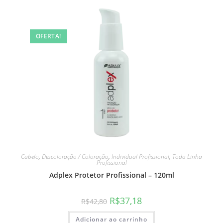
OFERTA!
Cabelo
,
Descoloração / Coloração
,
Individual Profissional
,
Toda Linha
Profissional
Adplex Protetor Profissional – 120ml
R$
37,18
R$
42,80
Adicionar ao carrinho