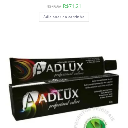
R$
71,21
R$
85,56
Adicionar ao carrinho