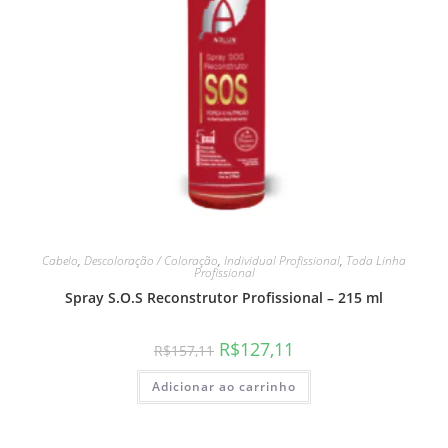
Cabelo
,
Descoloração / Coloração
,
Individual Profissional
,
Toda Linha
Profissional
Spray S.O.S Reconstrutor Profissional – 215 ml
R$
127,11
R$
157,11
Adicionar ao carrinho