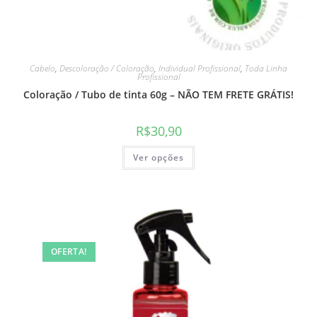
Cabelo
,
Descoloração / Coloração
,
Individual Profissional
,
Toda Linha
Profissional
Coloração / Tubo de tinta 60g – NÃO TEM FRETE GRÁTIS!
R$
30,90
Ver opções
OFERTA!