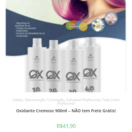
Cabelo
,
Descoloração / Coloração
,
Individual Profissional
,
Toda Linha
Profissional
Oxidante Cremoso 900ml – NÃO tem Frete Grátis!
R$
41,90