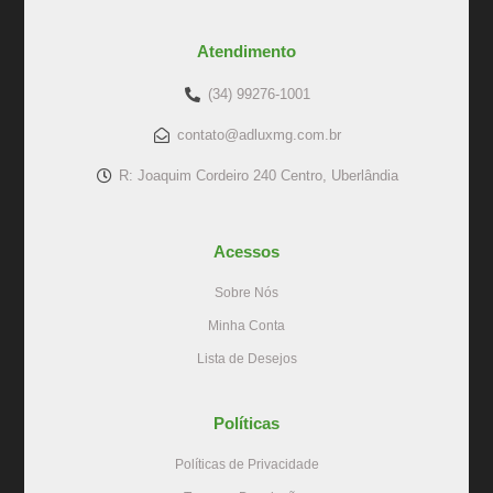
Atendimento
(34) 99276-1001
contato@adluxmg.com.br
R: Joaquim Cordeiro 240 Centro, Uberlândia
Acessos
Sobre Nós
Minha Conta
Lista de Desejos
Políticas
Políticas de Privacidade