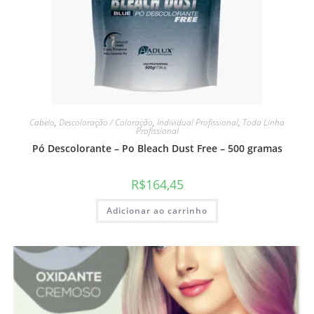
Cabelo
,
Descoloração / Coloração
,
Individual Profissional
,
Toda Linha
Profissional
Pó Descolorante – Po Bleach Dust Free – 500 gramas
R$
164,45
Adicionar ao carrinho