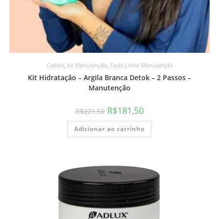
Cabelo
,
kit Manutenção
,
Toda Linha Manutenção
Kit Hidratação – Argila Branca Detok – 2 Passos –
Manutenção
R$
181,50
R$
221,50
Adicionar ao carrinho