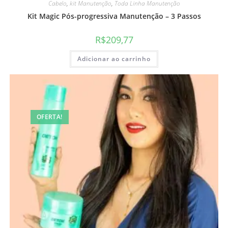
Cabelo
,
kit Manutenção
,
Toda Linha Manutenção
Kit Magic Pós-progressiva Manutenção – 3 Passos
R$
209,77
Adicionar ao carrinho
OFERTA!