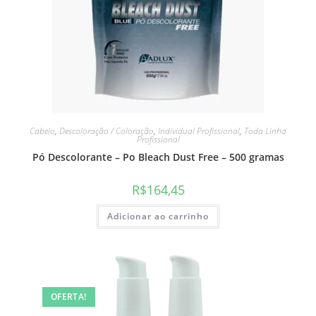
Cabelo
,
Descoloração / Coloração
,
Individual Profissional
,
Toda Linha
Profissional
Pó Descolorante – Po Bleach Dust Free – 500 gramas
R$
164,45
Adicionar ao carrinho
OFERTA!