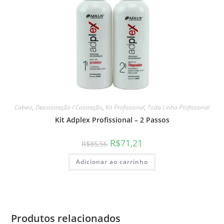
Cabelo
,
Descoloração / Coloração
,
Kit Profissional
,
Toda Linha Profissional
Kit Adplex Profissional – 2 Passos
R$
71,21
R$
85,56
Adicionar ao carrinho
Produtos relacionados