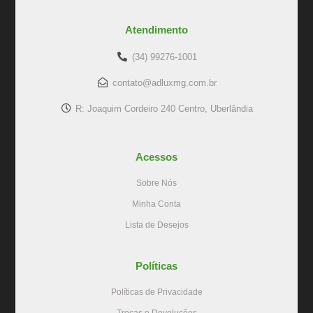
Atendimento
(34) 99276-1001
contato@adluxmg.com.br
R: Joaquim Cordeiro 240 Centro, Uberlândia
Acessos
Sobre Nós
Minha Conta
Lista de Desejos
Políticas
Políticas de Privacidade
Trocas e Devoluções