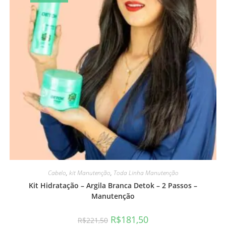
Cabelo
,
kit Manutenção
,
Toda Linha Manutenção
Kit Hidratação – Argila Branca Detok – 2 Passos –
Manutenção
R$
181,50
R$
221,50