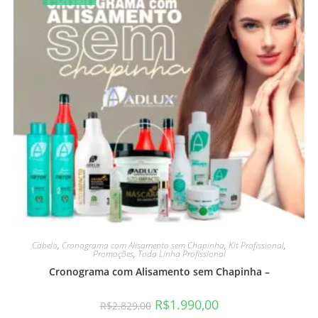
Cabelo
,
Cronograma com Alisamento sem Chapinha
,
Kit Profissional
,
Promoções
,
Toda Linha Profissional
Cronograma com Alisamento sem Chapinha –
R$
1.990,00
R$
2.829,00