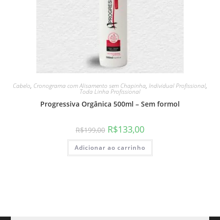
Cabelo
,
Cronograma com Alisamento sem Chapinha
,
Individual Profissional
,
Toda Linha Profissional
Progressiva Orgânica 500ml – Sem formol
R$
133,00
R$
199,00
Adicionar ao carrinho