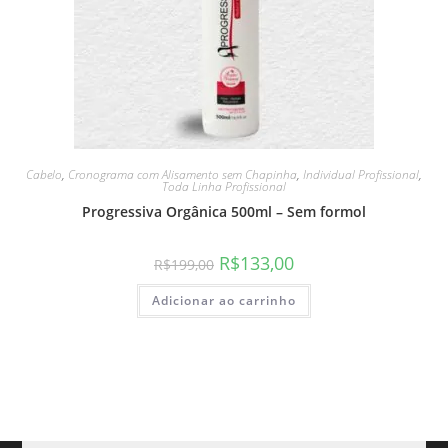
Cabelo
,
Cronograma com Alisamento sem Chapinha
,
Individual Profissional
,
Toda Linha Profissional
Progressiva Orgânica 500ml – Sem formol
R$
133,00
R$
199,00
Adicionar ao carrinho