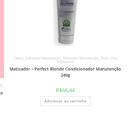
Cabelo
,
Individual Manutenção
,
Matizador Manutenção
,
Toda Linha
Profissional
Matizador – Perfect Blonde Condicionador Manutenção
240g
ão
R$
66,44
ão
Adicionar ao carrinho