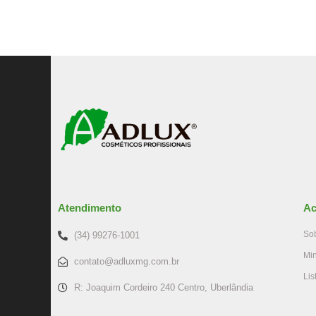
Atendimento
Ac
So
(34) 99276-1001
Mi
contato@adluxmg.com.br
Lis
R: Joaquim Cordeiro 240 Centro, Uberlândia