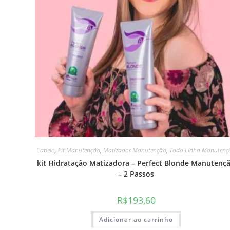
Cabelo
,
kit Manutenção
,
Matizador Manutenção
,
Toda Linha Manutenç
kit Hidratação Matizadora – Perfect Blonde Manutenç
– 2 Passos
R$
193,60
Adicionar ao carrinho