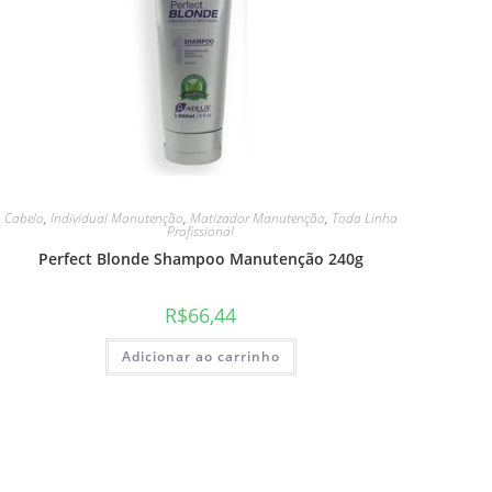
Cabelo
,
Individual Manutenção
,
Matizador Manutenção
,
Toda Linha
Profissional
Perfect Blonde Shampoo Manutenção 240g
R$
66,44
Adicionar ao carrinho