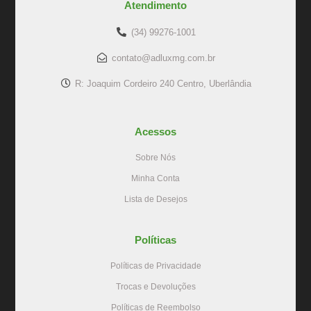
Atendimento
(34) 99276-1001
contato@adluxmg.com.br
R: Joaquim Cordeiro 240 Centro, Uberlândia
Acessos
Sobre Nós
Minha Conta
Lista de Desejos
Políticas
Políticas de Privacidade
Trocas e Devoluções
Políticas de Reembolso