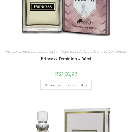
Feminino
,
Individual Manutenção
,
Perfumes
,
Toda Linha Manutenção
,
Unissex
Princess Feminino – 30ml
R$
106,92
Adicionar ao carrinho