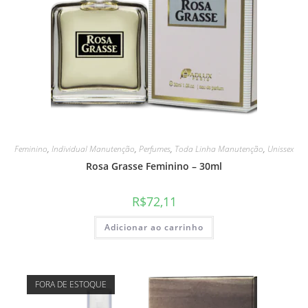
Feminino
,
Individual Manutenção
,
Perfumes
,
Toda Linha Manutenção
,
Unissex
Rosa Grasse Feminino – 30ml
R$
72,11
Adicionar ao carrinho
FORA DE ESTOQUE