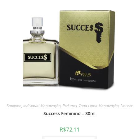
Feminino
,
Individual Manutenção
,
Perfumes
,
Toda Linha Manutenção
,
Unissex
Success Feminino – 30ml
R$
72,11