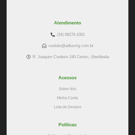
Atendimento
(34) 99276-1001
contato@adluxmg.com.br
R: Joaquim Cordeiro 240 Centro, Uberlândia
Acessos
Sobre Nós
Minha Conta
Lista de Desejos
Políticas