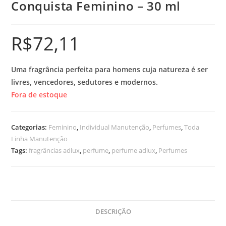
Conquista Feminino – 30 ml
R$
72,11
Uma fragrância perfeita para homens cuja natureza é ser
livres, vencedores, sedutores e modernos.
Fora de estoque
Categorias:
Feminino
,
Individual Manutenção
,
Perfumes
,
Toda
Linha Manutenção
Tags:
fragrâncias adlux
,
perfume
,
perfume adlux
,
Perfumes
DESCRIÇÃO