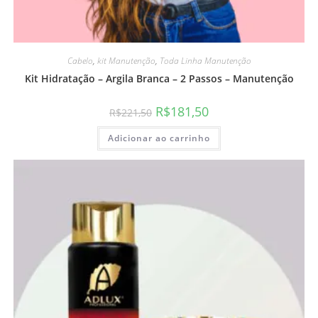
Cabelo
,
kit Manutenção
,
Toda Linha Manutenção
Kit Hidratação – Argila Branca – 2 Passos – Manutenção
R$
181,50
R$
221,50
Adicionar ao carrinho