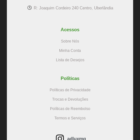
R: Joaquim Cordeiro 240 Centro, Uberlândia
Acessos
Sobre Nós
Minha Conta
Lista de Desejos
Políticas
Políticas de Privacidade
Trocas e Devoluções
Políticas de Reembolso
Termos e Serviços
adluxmg