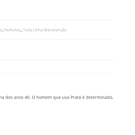
no
,
Perfumes
,
Toda Linha Manutenção
ema dos anos 40. O homem que usa Prata é determinado,