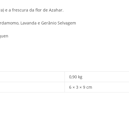
ra) e a frescura da flor de Azahar.
ardamomo, Lavanda e Gerânio Selvagem
íquen
0,90 kg
6 × 3 × 9 cm