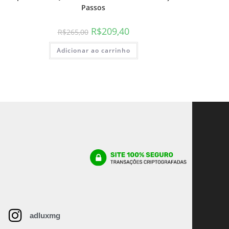
Passos
R$
209,40
R$
265,00
Adicionar ao carrinho
adluxmg