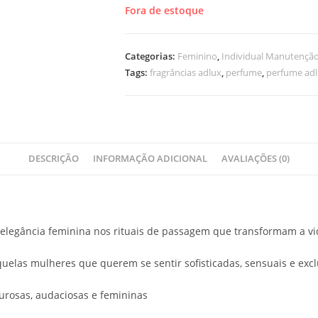
Fora de estoque
Categorias:
Feminino
,
Individual Manutençã
Tags:
fragrâncias adlux
,
perfume
,
perfume ad
DESCRIÇÃO
INFORMAÇÃO ADICIONAL
AVALIAÇÕES (0)
na elegância feminina nos rituais de passagem que transformam a v
quelas mulheres que querem se sentir sofisticadas, sensuais e excl
urosas, audaciosas e femininas