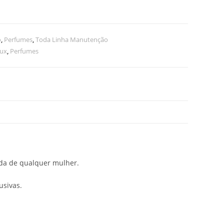
o
,
Perfumes
,
Toda Linha Manutenção
lux
,
Perfumes
ida de qualquer mulher.
usivas.