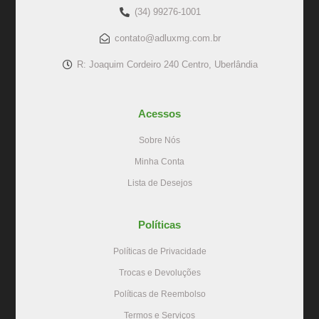
(34) 99276-1001
contato@adluxmg.com.br
R: Joaquim Cordeiro 240 Centro, Uberlândia
Acessos
Sobre Nós
Minha Conta
Lista de Desejos
Políticas
Políticas de Privacidade
Trocas e Devoluções
Políticas de Reembolso
Termos e Serviços