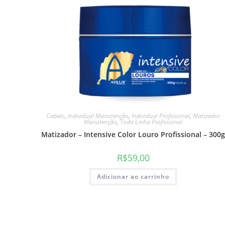
Cabelo
,
Individual Manutenção
,
Individual Profissional
,
Matizador
Manutenção
,
Toda Linha Profissional
Matizador – Intensive Color Louro Profissional – 300
R$
59,00
Adicionar ao carrinho