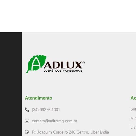
Atendimento
Ac
So
(34) 99276-1001
Mi
contato@adluxmg.com.br
Lis
R: Joaquim Cordeiro 240 Centro, Uberlândia