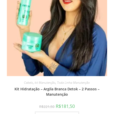
g
Cabelo
,
kit Manutenção
,
Toda Linha Manutenção
Kit Hidratação – Argila Branca Detok – 2 Passos –
Manutenção
R$
181,50
R$
221,50