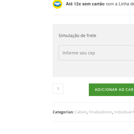
Até 12x sem cartão
com a Linha de
Simulação de frete
ADICIONAR AO CA
Categorias:
Cabelo
,
Finalizadores
,
Individual