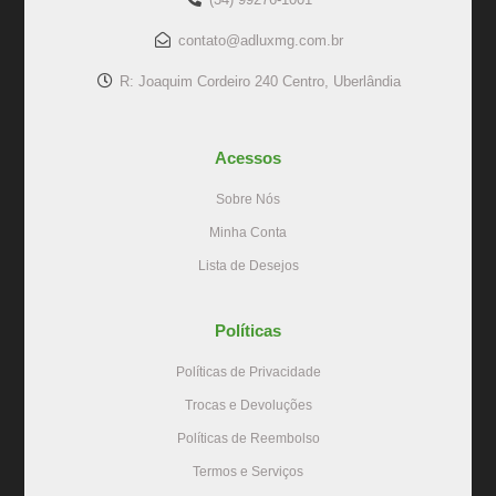
contato@adluxmg.com.br
R: Joaquim Cordeiro 240 Centro, Uberlândia
Acessos
Sobre Nós
Minha Conta
Lista de Desejos
Políticas
Políticas de Privacidade
Trocas e Devoluções
Políticas de Reembolso
Termos e Serviços