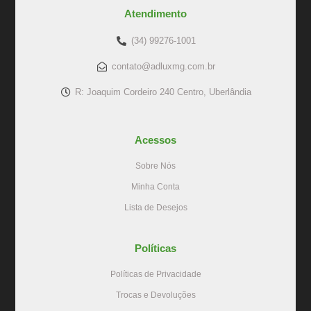
Atendimento
(34) 99276-1001
contato@adluxmg.com.br
R: Joaquim Cordeiro 240 Centro, Uberlândia
Acessos
Sobre Nós
Minha Conta
Lista de Desejos
Políticas
Políticas de Privacidade
Trocas e Devoluções