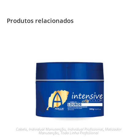
Produtos relacionados
Cabelo
,
Individual Manutenção
,
Individual Profissional
,
Matizador
Manutenção
,
Toda Linha Profissional