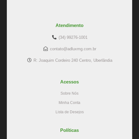
Atendimento
(34) 99276-1001
contato@adluxmg.com.br
R: Joaquim Cordeiro 240 Centro, Uberlândia
Acessos
Sobre Nós
Minha Conta
Lista de Desejos
Políticas