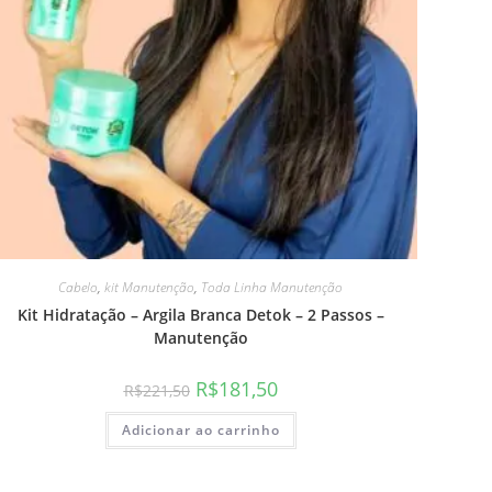
Cabelo
,
kit Manutenção
,
Toda Linha Manutenção
Kit Hidratação – Argila Branca Detok – 2 Passos –
Manutenção
R$
181,50
R$
221,50
Adicionar ao carrinho