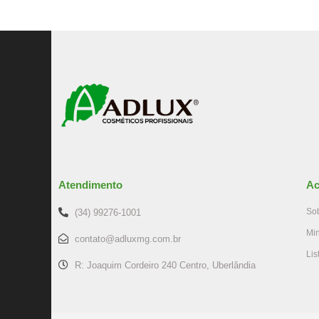
Atendimento
Ac
So
(34) 99276-1001
Mi
contato@adluxmg.com.br
Lis
R: Joaquim Cordeiro 240 Centro, Uberlândia