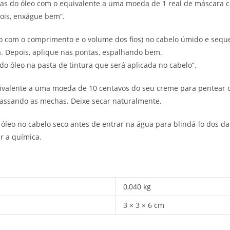
tas do óleo com o equivalente a uma moeda de 1 real de máscara ca
ois, enxágue bem”.
do com o comprimento e o volume dos fios) no cabelo úmido e seq
. Depois, aplique nas pontas, espalhando bem.
 do óleo na pasta de tintura que será aplicada no cabelo”.
valente a uma moeda de 10 centavos do seu creme para pentear c
amassando as mechas. Deixe secar naturalmente.
óleo no cabelo seco antes de entrar na água para blindá-lo dos dano
ar a química.
0,040 kg
3 × 3 × 6 cm