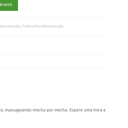
RRINHO
 Manutenção
,
Toda Linha Manutenção
elo, massageando mecha por mecha. Espere uma hora e